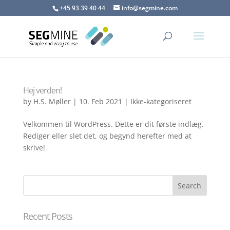
+45 93 39 40 44
info@segmine.com
Hej verden!
by
H.S. Møller
|
10. Feb 2021
|
Ikke-kategoriseret
Velkommen til WordPress. Dette er dit første indlæg.
Rediger eller slet det, og begynd herefter med at
skrive!
Recent Posts